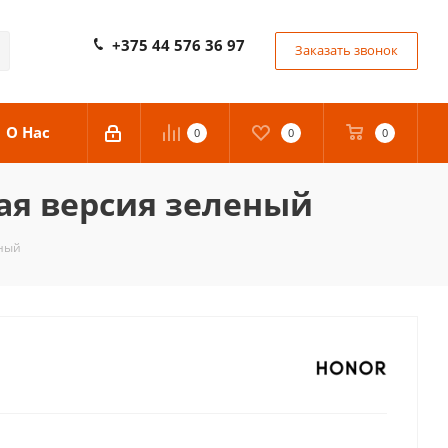
+375 44 576 36 97
Заказать звонок
О Нас
0
0
0
ая версия зеленый
еный