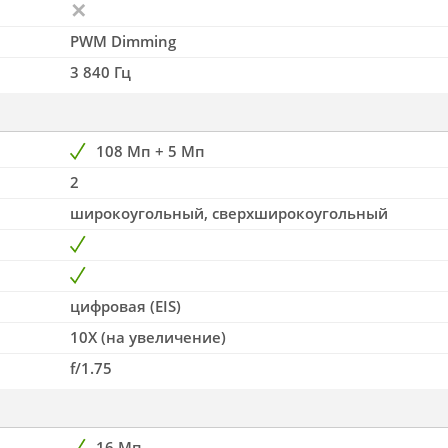
PWM Dimming
3 840 Гц
108 Мп + 5 Мп
2
широкоугольный, сверхширокоугольный
цифровая (EIS)
10X (на увеличение)
f/1.75
16 Мп