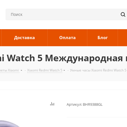
Доставка
Оплата
Блог
mi Watch 5 Международная
леты Xiaomi
-
Xiaomi Redmi Watch 5
-
Умные часы Xiaomi Redmi Watch
Артикул:
BHR9388GL